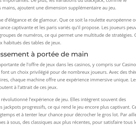
 importantes. De plus, les variations du blackjack, comme le
rs mains, ajoutent une dimension supplémentaire au jeu.
me d’élégance et de glamour. Que ce soit la roulette européenne 
ance captivante et les paris variés qu’il propose. Les joueurs peu
groupes de numéros, ce qui permet une multitude de stratégies. 
ux habitués des tables de jeux.
tissement à portée de main
ortante de l’offre de jeux dans les casinos, y compris sur Casin
 en font un choix privilégié pour de nombreux joueurs. Avec des th
aires, chaque machine offre une expérience immersive unique. Le
tent à l’attrait de ces jeux.
 révolutionné l’expérience de jeu. Elles intègrent souvent des
s jackpots progressifs, ce qui rend le jeu encore plus captivant. C
gtemps et à tenter leur chance pour décrocher le gros lot. Par aill
 à sous, des classiques aux plus récentes, pour satisfaire tous l