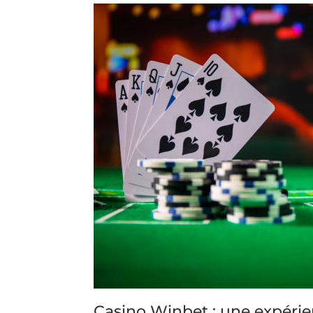
Casino Winbet : une expérie