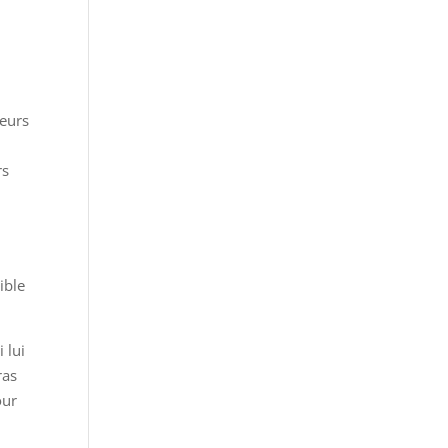
ueurs
rs
ible
 lui
ras
our