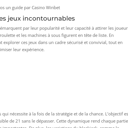
inos un guide par Casino Winbet
es jeux incontournables
marquent par leur popularité et leur capacité à attirer les joueu
roulette et les machines à sous figurent en tête de liste. En
 explorer ces jeux dans un cadre sécurisé et convivial, tout en
miser leur expérience.
qui nécessite à la fois de la stratégie et de la chance. L’objectif e
ssible de 21 sans le dépasser. Cette dynamique rend chaque parti