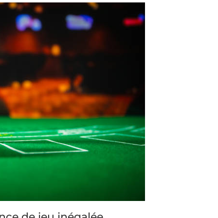
nce de jeu inégalée