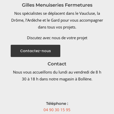
Gilles Menuiseries Fermetures
Nos spécialistes se déplacent dans le Vaucluse, la
Drôme, l’Ardèche et le Gard pour vous accompagner
dans tous vos projets.
Discutez avec nous de votre projet
Contactez-nous
Contact
Nous vous accueillons du lundi au vendredi de 8 h
30 à 18 h dans notre magasin à Bollène.
Téléphone :
04 90 30 15 95