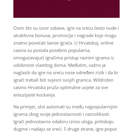
Osim što su izvor zabave, igre na sreću često nude i
atraktivne bonuse, promocije i nagrade koje mogu
znatno povećati šanse igrača. U Hrvatskoj, online
casina su postala posebno popularna,
omogućavajući igračima pristup raznim igrama iz
udobnosti vlastitog doma. Međutim, važno je
naglasiti da igre na sreću nose određeni rizik i da bi
igrači trebali biti svjesni svojih granica. Wildrobin
casino Hrvatska pruža optimalne uvjete za sve
entuzijaste kockanja.
Na primjer, slot automati su među najpopularnijim
igrama zbog svoje jednostavnosti i raznolikosti.
Igrači jednostavno odabiru iznos uloga, pritiskaju
dugme i nadaju se sreći. S druge strane, igre poput