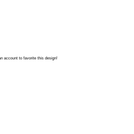
n account to favorite this design!