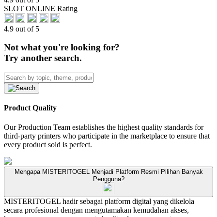
SLOT ONLINE Rating
4.9 out of 5
Not what you're looking for?
Try another search.
Product Quality
Our Production Team establishes the highest quality standards for
third-party printers who participate in the marketplace to ensure that
every product sold is perfect.
Mengapa MISTERITOGEL Menjadi Platform Resmi Pilihan Banyak
Pengguna?
MISTERITOGEL hadir sebagai platform digital yang dikelola
secara profesional dengan mengutamakan kemudahan akses,