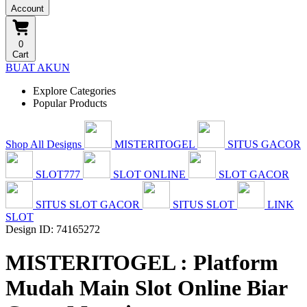
Account
0
Cart
BUAT AKUN
Explore Categories
Popular Products
Shop All Designs
MISTERITOGEL
SITUS GACOR
SLOT777
SLOT ONLINE
SLOT GACOR
SITUS SLOT GACOR
SITUS SLOT
LINK
SLOT
Design ID: 74165272
MISTERITOGEL : Platform
Mudah Main Slot Online Biar