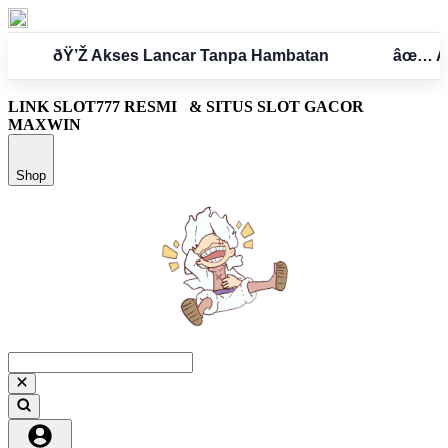
a Hambatan
âœ… Aman & Terpercaya
LINK SLOT777 RESMI
& SITUS SLOT GACOR
MAXWIN
Shop