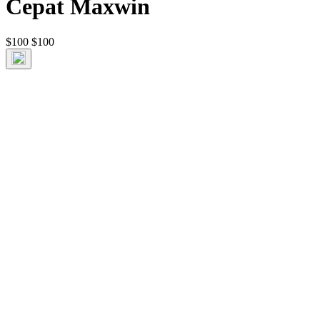
Cepat Maxwin
$100
$100