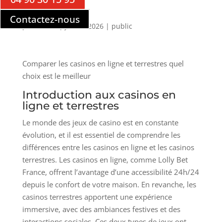
meilleur
Contactez-nous
par
admin
|
Juin 5, 2026
|
public
Comparer les casinos en ligne et terrestres quel
choix est le meilleur
Introduction aux casinos en
ligne et terrestres
Le monde des jeux de casino est en constante
évolution, et il est essentiel de comprendre les
différences entre les casinos en ligne et les casinos
terrestres. Les casinos en ligne, comme Lolly Bet
France, offrent l’avantage d’une accessibilité 24h/24
depuis le confort de votre maison. En revanche, les
casinos terrestres apportent une expérience
immersive, avec des ambiances festives et des
interactions sociales. Ces deux types de jeux ont