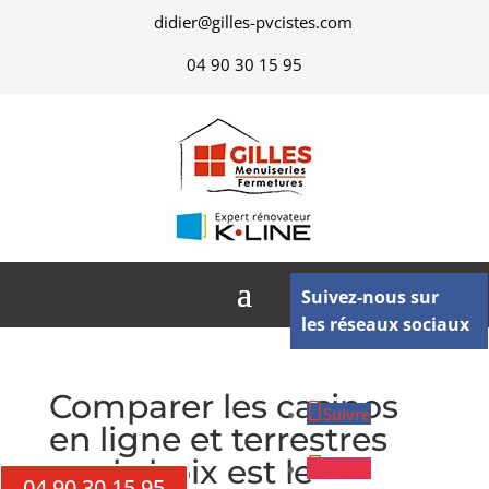
didier@gilles-pvcistes.com
04 90 30 15 95
Suivez-nous sur
les réseaux sociaux
Comparer les casinos
Suivre
en ligne et terrestres
quel choix est le
Suivre
04 90 30 15 95