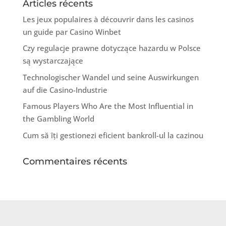
Articles récents
Les jeux populaires à découvrir dans les casinos
un guide par Casino Winbet
Czy regulacje prawne dotyczące hazardu w Polsce
są wystarczające
Technologischer Wandel und seine Auswirkungen
auf die Casino-Industrie
Famous Players Who Are the Most Influential in
the Gambling World
Cum să îți gestionezi eficient bankroll-ul la cazinou
Commentaires récents