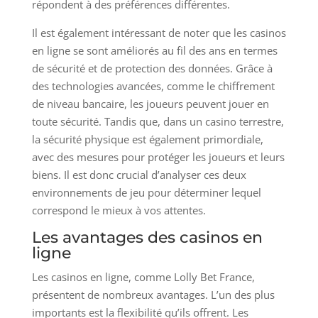
répondent à des préférences différentes.
Il est également intéressant de noter que les casinos
en ligne se sont améliorés au fil des ans en termes
de sécurité et de protection des données. Grâce à
des technologies avancées, comme le chiffrement
de niveau bancaire, les joueurs peuvent jouer en
toute sécurité. Tandis que, dans un casino terrestre,
la sécurité physique est également primordiale,
avec des mesures pour protéger les joueurs et leurs
biens. Il est donc crucial d’analyser ces deux
environnements de jeu pour déterminer lequel
correspond le mieux à vos attentes.
Les avantages des casinos en
ligne
Les casinos en ligne, comme Lolly Bet France,
présentent de nombreux avantages. L’un des plus
importants est la flexibilité qu’ils offrent. Les