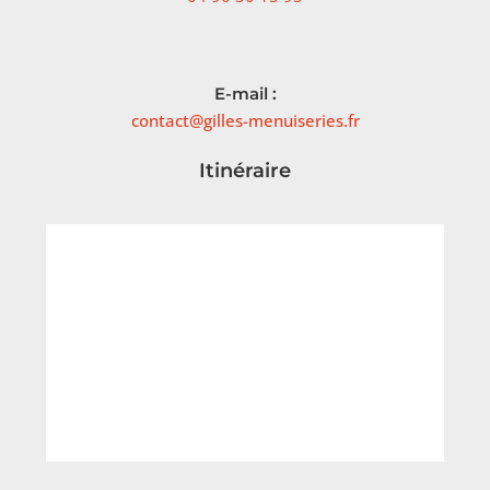
E-mail :
contact@gilles-menuiseries.fr
Itinéraire