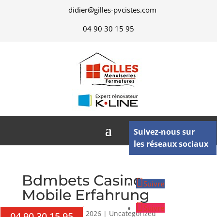
didier@gilles-pvcistes.com
04 90 30 15 95
Suivez-nous sur
les réseaux sociaux
Bdmbets Casino
Suivre
Mobile Erfahrung
Suivre
par
admin
|
Juin 1, 2026
|
Uncategorized
04 90 30 15 95