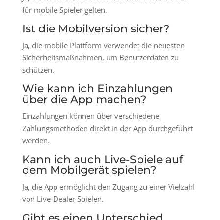
für mobile Spieler gelten.
Ist die Mobilversion sicher?
Ja, die mobile Plattform verwendet die neuesten
Sicherheitsmaßnahmen, um Benutzerdaten zu
schützen.
Wie kann ich Einzahlungen
über die App machen?
Einzahlungen können über verschiedene
Zahlungsmethoden direkt in der App durchgeführt
werden.
Kann ich auch Live-Spiele auf
dem Mobilgerät spielen?
Ja, die App ermöglicht den Zugang zu einer Vielzahl
von Live-Dealer Spielen.
Gibt es einen Unterschied