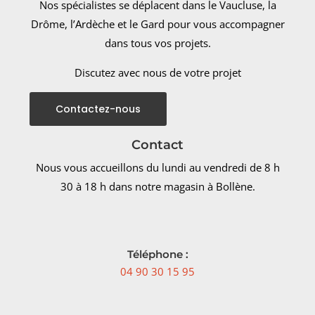
Nos spécialistes se déplacent dans le Vaucluse, la
Drôme, l’Ardèche et le Gard pour vous accompagner
dans tous vos projets.
Discutez avec nous de votre projet
Contactez-nous
Contact
Nous vous accueillons du lundi au vendredi de 8 h
30 à 18 h dans notre magasin à Bollène.
Téléphone :
04 90 30 15 95