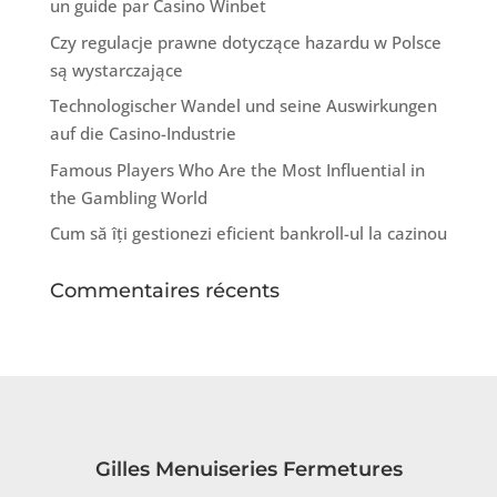
un guide par Casino Winbet
Czy regulacje prawne dotyczące hazardu w Polsce
są wystarczające
Technologischer Wandel und seine Auswirkungen
auf die Casino-Industrie
Famous Players Who Are the Most Influential in
the Gambling World
Cum să îți gestionezi eficient bankroll-ul la cazinou
Commentaires récents
Gilles Menuiseries Fermetures